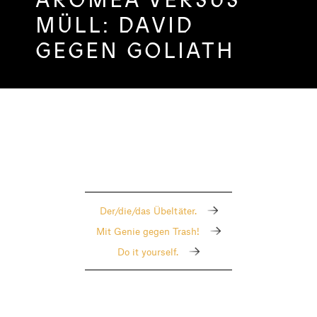
MÜLL: DAVID
GEGEN GOLIATH
Der/die/das Übeltäter.
Mit Genie gegen Trash!
Do it yourself.