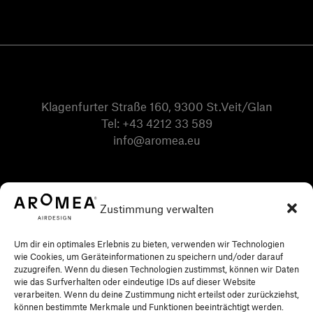
Klagenfurter Straße 160, 9300 St.Veit/Glan
Tel:
+43 4212 33 589
info@aromea.eu
Zustimmung verwalten
Um dir ein optimales Erlebnis zu bieten, verwenden wir Technologien
wie Cookies, um Geräteinformationen zu speichern und/oder darauf
zuzugreifen. Wenn du diesen Technologien zustimmst, können wir Daten
wie das Surfverhalten oder eindeutige IDs auf dieser Website
verarbeiten. Wenn du deine Zustimmung nicht erteilst oder zurückziehst,
können bestimmte Merkmale und Funktionen beeinträchtigt werden.