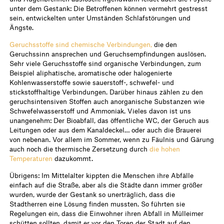
unter dem Gestank: Die Betroffenen können vermehrt gestresst
sein, entwickelten unter Umständen Schlafstörungen und
Ängste.
Geruchsstoffe sind chemische Verbindungen,
die den
Geruchssinn ansprechen und Geruchsempfindungen auslösen.
Sehr viele Geruchsstoffe sind organische Verbindungen, zum
Beispiel aliphatische, aromatische oder halogenierte
Kohlenwasserstoffe sowie sauerstoff-, schwefel- und
stickstoffhaltige Verbindungen. Darüber hinaus zählen zu den
geruchsintensiven Stoffen auch anorganische Substanzen wie
Schwefelwasserstoff und Ammoniak. Vieles davon ist uns
unangenehm: Der Bioabfall, das öffentliche WC, der Geruch aus
Leitungen oder aus dem Kanaldeckel… oder auch die Brauerei
von nebenan. Vor allem im Sommer, wenn zu Fäulnis und Gärung
auch noch die thermische Zersetzung durch
die hohen
Temperaturen
dazukommt.
Übrigens: Im Mittelalter kippten die Menschen ihre Abfälle
einfach auf die Straße, aber als die Städte dann immer größer
wurden, wurde der Gestank so unerträglich, dass die
Stadtherren eine Lösung finden mussten. So führten sie
Regelungen ein, dass die Einwohner ihren Abfall in Mülleimer
schütten sollten, damit er vor den Toren der Stadt auf den