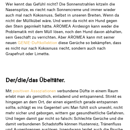
Wer kennt das Gefühl nicht? Die Sonnenstrahlen kitzeln die
Nasenspitze, es riecht nach Sonnencreme und immer wieder
auch mal nach Kokosnuss. Selbst in unseren Breiten. Wenn da
nicht der Müllkübel wäre. Und wenn da nicht ein Hund gegen
den Stein gepinkelt hätte. AROMEA Airdesign kann weder die
Problematik mit dem Müll lösen, noch den Hund davon abhalten,
sein Geschäft zu verrichten. Aber AROMEA kann mit seiner
neuen
GENIE-Duftkollektion
diese Gerüche so bekämpfen, dass
es nicht nur nach Kokosnuss riecht, sondern auch nach
Grapefruit oder Limette.
Der/die/das Übeltäter.
Mit
positiven Assoziationen
verbundene Düfte in einem Raum
erlebt man als gemütlich, einladend und entspannend. Stinkt es
hingegen an dem Ort, der einen eigentlich gerade entspannen
sollte, schlägt es ins Gegenteil um: Man fühlt sich unwohl, nicht
mehr sicher und geborgen, wittern gar gesundheitliche Gefahren.
Und liegen damit gar nicht so falsch: Schlechte Gerüche und die
damit verbundenen Schadstoffe können Hustenreiz, Tränenfluss
und Augenbrennen auslösen. Irgendwann leidet auch die Psyche