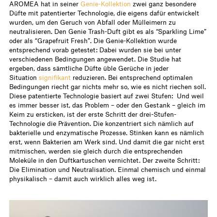
AROMEA hat in seiner
Genie-Kollektion
zwei ganz besondere
Düfte mit patentierter Technologie, die eigens dafür entwickelt
wurden, um den Geruch von Abfall oder Mülleimern zu
neutralisieren. Den Genie Trash-Duft gibt es als “Sparkling Lime”
oder als “Grapefruit Fresh”. Die Genie-Kollektion wurde
entsprechend vorab getestet: Dabei wurden sie bei unter
verschiedenen Bedingungen angewendet. Die Studie hat
ergeben, dass sämtliche Düfte üble Gerüche in jeder
Situation
signifikant
reduzieren. Bei entsprechend optimalen
Bedingungen riecht gar nichts mehr so, wie es nicht riechen soll.
Diese patentierte Technologie basiert auf zwei Stufen: Und weil
es immer besser ist, das Problem – oder den Gestank – gleich im
Keim zu ersticken, ist der erste Schritt der drei-Stufen-
Technologie die Prävention. Die konzentriert sich nämlich auf
bakterielle und enzymatische Prozesse. Stinken kann es nämlich
erst, wenn Bakterien am Werk sind. Und damit die gar nicht erst
mitmischen, werden sie gleich durch die entsprechenden
Moleküle in den Duftkartuschen vernichtet. Der zweite Schritt:
Die Elimination und Neutralisation. Einmal chemisch und einmal
physikalisch – damit auch wirklich alles weg ist.