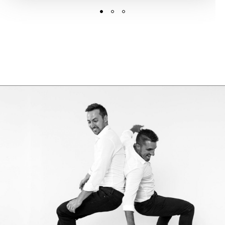
GASTRONOMIE
Die Nase isst mit. Das beste Restaurant
befindet sich in alten Gemäuern. Die
Schauküche mixt die Odeurs von Fett mit
Spülmittel. Gerüche aller Art sind in der
Gastronomie normal. Aber: Alle Sinne essen
mit. So wird dem Gast schon im