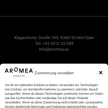
Klagenfurter Straße 160, 9300 St.Veit/Glan
Tel:
+43 4212 33 589
info@aromea.eu
Zustimmung verwalten
Um dir ein optimales Erlebnis zu bieten, verwenden wir Technologien
wie Cookies, um Geräteinformationen zu speichern und/oder darauf
zuzugreifen. Wenn du diesen Technologien zustimmst, können wir Daten
wie das Surfverhalten oder eindeutige IDs auf dieser Website
verarbeiten. Wenn du deine Zustimmung nicht erteilst oder zurückziehst,
können bestimmte Merkmale und Funktionen beeinträchtigt werden.