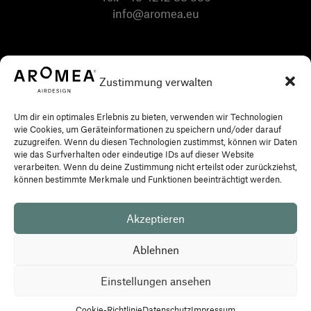
info@aromea.eu
Zustimmung verwalten
Um dir ein optimales Erlebnis zu bieten, verwenden wir Technologien
wie Cookies, um Geräteinformationen zu speichern und/oder darauf
zuzugreifen. Wenn du diesen Technologien zustimmst, können wir Daten
wie das Surfverhalten oder eindeutige IDs auf dieser Website
verarbeiten. Wenn du deine Zustimmung nicht erteilst oder zurückziehst,
können bestimmte Merkmale und Funktionen beeinträchtigt werden.
Akzeptieren
Datenschutz
Impressum
AGB
Ablehnen
Einstellungen ansehen
Copyright ©
2026
Aromea Airdesign GmbH
Cookie-Richtlinie
Datenschutz
Impressum