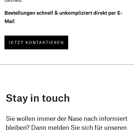
Lange Debatte, nun Wirklichkeit. Aber damit tut
Bestellungen schnell & unkompliziert direkt per E-
sich ein neues Problem auf. Wohin mit dem
alten, abgestandenen Rauchgeruch? Mit dem
Mail
richtigen Duft lässt sich aber auch dieses
Problem lösen.
JETZT KONTAKTIEREN
Stay in touch
Sie wollen immer der Nase nach informiert
bleiben? Dann melden Sie sich für unseren