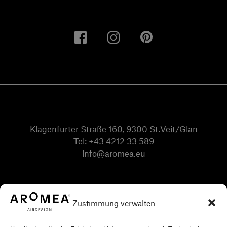
Klagenfurter Straße 160, 9300 St.Veit/Glan
Tel:
+43 4212 33 589
info@aromea.eu
Zustimmung verwalten