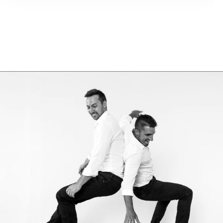
GASTRONOMIE
Die Nase isst mit. Das beste Restaurant
befindet sich in alten Gemäuern. Die
Schauküche mixt die Odeurs von Fett mit
Spülmittel. Gerüche aller Art sind in der
Gastronomie normal. Aber: Alle Sinne essen
mit. So wird dem Gast schon im
Eingangsbereich durch gezieltes Duftmarketing
Appetit auf mehr gemacht. Denn auch der erste