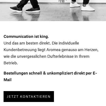
Eindruck zählt.
Communication ist king.
CLUBS & BARS
Und das am besten direkt. Die individuelle
Ob ehemalige Raucherbar, Tanzclub oder edler
Kundenbetreuung liegt Aromea genauso am Herzen,
Cocktail- Tresen: Die Nase entscheidet mit ob
wie die unvergesslichen Dufterlebnisse in Ihrem
uns gefällt, was wir sehen. Ein entscheidender
Betrieb.
neuer Faktor: Das Rauchverbot in Österreich.
Lange Debatte, nun Wirklichkeit. Aber damit tut
Bestellungen schnell & unkompliziert direkt per E-
sich ein neues Problem auf. Wohin mit dem
alten, abgestandenen Rauchgeruch? Mit dem
Mail
richtigen Duft lässt sich aber auch dieses
Problem lösen.
JETZT KONTAKTIEREN