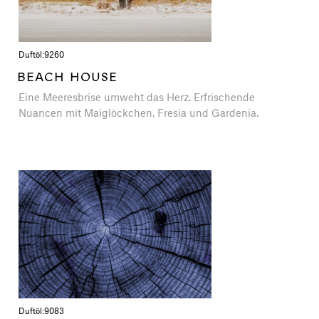
Duftöl:
9260
BEACH HOUSE
Eine Meeresbrise umweht das Herz. Erfrischende
Nuancen mit Maiglöckchen, Fresia und Gardenia.
Duftöl:
9083