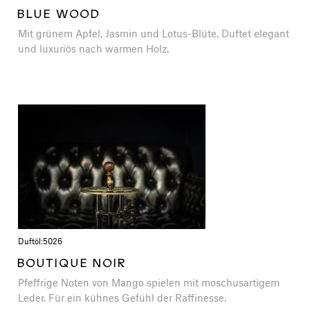
BLUE WOOD
Mit grünem Apfel, Jasmin und Lotus-Blüte. Duftet elegant
und luxuriös nach warmen Holz.
Duftöl:
5026
BOUTIQUE NOIR
Pfeffrige Noten von Mango spielen mit moschusartigem
Leder. Für ein kühnes Gefühl der Raffinesse.