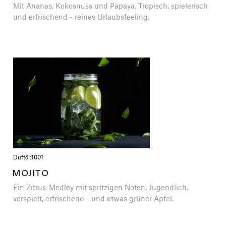
Mit Ananas, Kokosnuss und Papaya. Tropisch, spielerisch
und erfrischend - reines Urlaubsfeeling.
Duftöl:
1001
MOJITO
Ein Zitrus-Medley mit spritzigen Noten. Jugendlich,
verspielt, erfrischend - und etwas grüner Apfel.