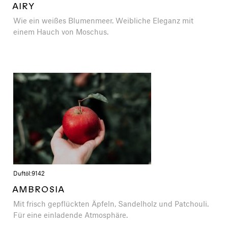
AIRY
Wie ein weißes Blumenmeer. Weibliche Eleganz mit
einem Hauch von Moschus.
Duftöl:
9142
AMBROSIA
Mit frisch gepflückten Äpfeln, Sandelholz und Patchouli.
Für eine einladende Atmosphäre.