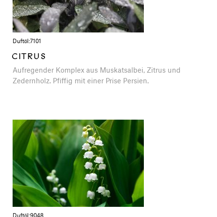
Duftöl:
7101
CITRUS
Aufregender Komplex aus Muskatsalbei, Zitrus und
Zedernholz. Pfiffig mit einer Prise Persien.
Duftöl:
9048