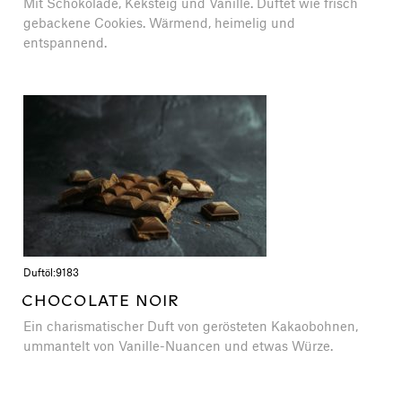
Mit Schokolade, Keksteig und Vanille. Duftet wie frisch
gebackene Cookies. Wärmend, heimelig und
entspannend.
Duftöl:
9183
CHOCOLATE NOIR
Ein charismatischer Duft von gerösteten Kakaobohnen,
ummantelt von Vanille-Nuancen und etwas Würze.