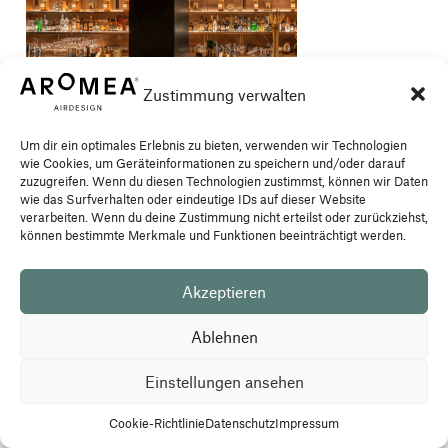
Zustimmung verwalten
Um dir ein optimales Erlebnis zu bieten, verwenden wir Technologien
wie Cookies, um Geräteinformationen zu speichern und/oder darauf
zuzugreifen. Wenn du diesen Technologien zustimmst, können wir Daten
Duftöl:
5041
wie das Surfverhalten oder eindeutige IDs auf dieser Website
COSMOPOLITAN
verarbeiten. Wenn du deine Zustimmung nicht erteilst oder zurückziehst,
können bestimmte Merkmale und Funktionen beeinträchtigt werden.
Der Duft eines Versprechens: geheimnisvoll, elegant mit
einer kräftigen Note.
Akzeptieren
Ablehnen
Einstellungen ansehen
Cookie-Richtlinie
Datenschutz
Impressum