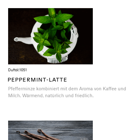
Duftöl:
1051
PEPPERMINT-LATTE
Pfefferminze kombiniert mit dem Aroma von Kaffee und
Milch. Wärmend, natürlich und friedlich.