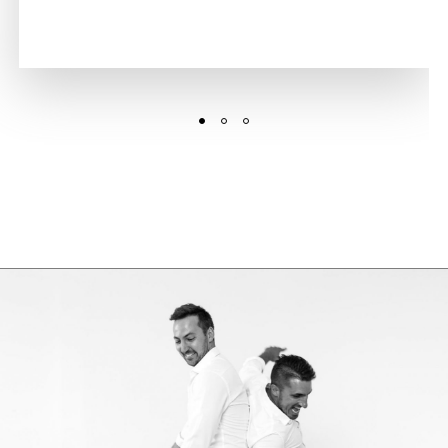
GASTRONOMIE
Die Nase isst mit. Das beste Restaurant
befindet sich in alten Gemäuern. Die