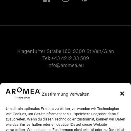
Klagenfurter Straße 160, 9300 St.Veit/Glan
Tel:
+43 4212 33 589
info@aromea.eu
Zustimmung verwalten
Um dir ein optimales Erlebnis zu bieten, verwenden wir Technologien
wie Cookies, um Geräteinformationen zu speichern und/oder darauf
zuzugreifen. Wenn du diesen Technologien zustimmst, können wir Daten
wie das Surfverhalten oder eindeutige IDs auf dieser Website
verarbeiten. Wenn du deine Zustimmung nicht erteilst oder zurückziehst,