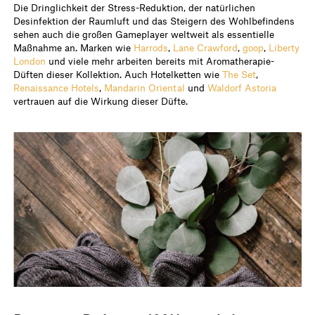
Die Dringlichkeit der Stress-Reduktion, der natürlichen
Desinfektion der Raumluft und das Steigern des Wohlbefindens
sehen auch die großen Gameplayer weltweit als essentielle
Maßnahme an. Marken wie
Harrods
,
Lane Crawford
,
goop
,
Liberty
London
und viele mehr arbeiten bereits mit Aromatherapie-
Düften dieser Kollektion. Auch Hotelketten wie
The Set
,
Renaissance Hotels
,
Mandarin Oriental
und
Waldorf Astoria
vertrauen auf die Wirkung dieser Düfte.