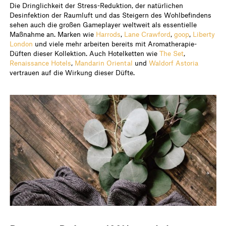
Die Dringlichkeit der Stress-Reduktion, der natürlichen
Desinfektion der Raumluft und das Steigern des Wohlbefindens
sehen auch die großen Gameplayer weltweit als essentielle
Maßnahme an. Marken wie
Harrods
,
Lane Crawford
,
goop
,
Liberty
London
und viele mehr arbeiten bereits mit Aromatherapie-
Düften dieser Kollektion. Auch Hotelketten wie
The Set
,
Renaissance Hotels
,
Mandarin Oriental
und
Waldorf Astoria
vertrauen auf die Wirkung dieser Düfte.