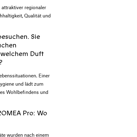
attraktiver regionaler
haltigkeit, Qualität und
besuchen. Sie
auchen
t welchem Duft
?
ebenssituationen. Einer
 Hygiene und lädt zum
 des Wohlbefindens und
AROMEA Pro: Wo
eräte wurden nach einem