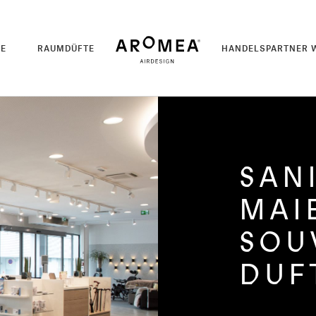
TE
RAUMDÜFTE
HANDELSPARTNER 
SAN
MAI
SOU
DUF