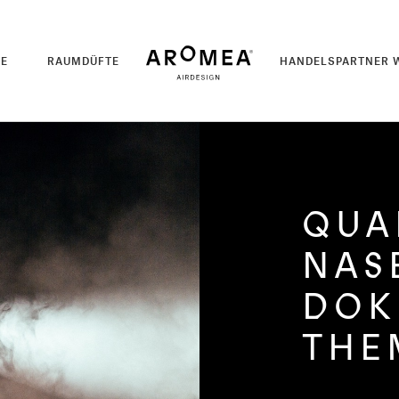
TE
RAUMDÜFTE
HANDELSPARTNER 
QUA
NASE
DOK
THE