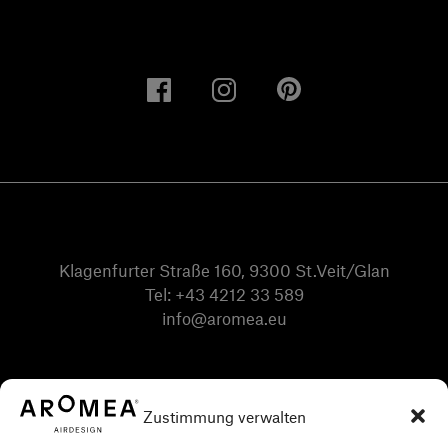
Klagenfurter Straße 160, 9300 St.Veit/Glan
Tel:
+43 4212 33 589
info@aromea.eu
Zustimmung verwalten