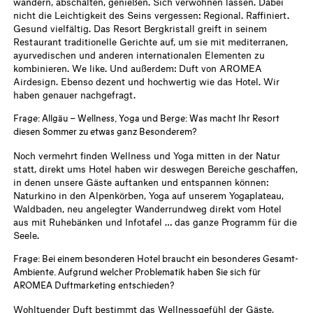
wandern, abschalten, genießen. Sich verwöhnen lassen. Dabei
nicht die Leichtigkeit des Seins vergessen: Regional. Raffiniert.
Gesund vielfältig. Das Resort Bergkristall greift in seinem
Restaurant traditionelle Gerichte auf, um sie mit mediterranen,
ayurvedischen und anderen internationalen Elementen zu
kombinieren. We like. Und außerdem: Duft von AROMEA
Airdesign. Ebenso dezent und hochwertig wie das Hotel. Wir
haben genauer nachgefragt.
Frage: Allgäu – Wellness, Yoga und Berge: Was macht Ihr Resort
diesen Sommer zu etwas ganz Besonderem?
Noch vermehrt finden Wellness und Yoga mitten in der Natur
statt, direkt ums Hotel haben wir deswegen Bereiche geschaffen,
in denen unsere Gäste auftanken und entspannen können:
Naturkino in den Alpenkörben, Yoga auf unserem Yogaplateau,
Waldbaden, neu angelegter Wanderrundweg direkt vom Hotel
aus mit Ruhebänken und Infotafel … das ganze Programm für die
Seele.
Frage: Bei einem besonderen Hotel braucht ein besonderes Gesamt-
Ambiente. Aufgrund welcher Problematik haben Sie sich für
AROMEA Duftmarketing entschieden?
Wohltuender Duft bestimmt das Wellnessgefühl der Gäste,