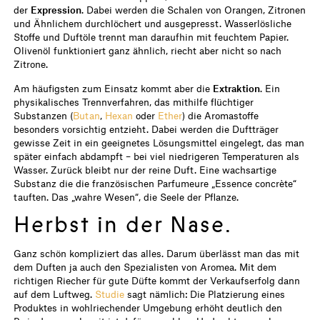
der
Expression
. Dabei werden die Schalen von Orangen, Zitronen
und Ähnlichem durchlöchert und ausgepresst. Wasserlösliche
Stoffe und Duftöle trennt man daraufhin mit feuchtem Papier.
Olivenöl funktioniert ganz ähnlich, riecht aber nicht so nach
Zitrone.
Am häufigsten zum Einsatz kommt aber die
Extraktion
. Ein
physikalisches Trennverfahren, das mithilfe flüchtiger
Substanzen (
Butan
,
Hexan
oder
Ether
) die Aromastoffe
besonders vorsichtig entzieht. Dabei werden die Duftträger
gewisse Zeit in ein geeignetes Lösungsmittel eingelegt, das man
später einfach abdampft – bei viel niedrigeren Temperaturen als
Wasser. Zurück bleibt nur der reine Duft. Eine wachsartige
Substanz die die französischen Parfumeure „Essence concrète“
tauften. Das „wahre Wesen“, die Seele der Pflanze.
Herbst in der Nase.
Ganz schön kompliziert das alles. Darum überlässt man das mit
dem Duften ja auch den Spezialisten von Aromea. Mit dem
richtigen Riecher für gute Düfte kommt der Verkaufserfolg dann
auf dem Luftweg.
Studie
sagt nämlich: Die Platzierung eines
Produktes in wohlriechender Umgebung erhöht deutlich den