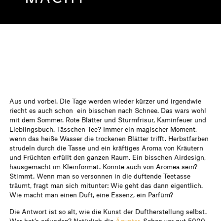
Aus und vorbei. Die Tage werden wieder kürzer und irgendwie
riecht es auch schon
ein bisschen nach Schnee. Das wars wohl
mit dem Sommer. Rote Blätter und Sturmfrisur, Kaminfeuer und
Lieblingsbuch. Tässchen Tee? Immer ein magischer Moment,
wenn das heiße Wasser die trockenen Blätter trifft. Herbstfarben
strudeln durch die Tasse und ein kräftiges Aroma von Kräutern
und Früchten erfüllt den ganzen Raum. Ein bisschen Airdesign,
hausgemacht im Kleinformat. Könnte auch von Aromea sein?
Stimmt. Wenn man so versonnen in die duftende Teetasse
träumt, fragt man sich mitunter: Wie geht das dann eigentlich.
Wie macht man einen Duft, eine Essenz, ein Parfüm?
Die Antwort ist so alt, wie die Kunst der Duftherstellung selbst.
Wer hat’s erfunden? Natürlich die
Ägypter
. Schon vor gut 5000