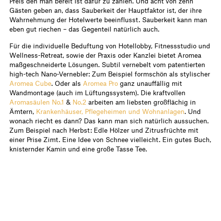
Preis den man bereit ist dafür zu zahlen. Und acht von zehn
Gästen geben an, dass Sauberkeit der Hauptfaktor ist, der ihre
Wahrnehmung der Hotelwerte beeinflusst. Sauberkeit kann man
eben gut riechen – das Gegenteil natürlich auch.
Für die individuelle Beduftung von Hotellobby, Fitnessstudio und
Wellness-Retreat, sowie der Praxis oder Kanzlei bietet Aromea
maßgeschneiderte Lösungen. Subtil vernebelt vom patentierten
high-tech Nano-Vernebler: Zum Beispiel formschön als stylischer
Aromea Cube
. Oder als
Aromea Pro
ganz unauffällig mit
Wandmontage (auch im Lüftungssystem). Die kraftvollen
Aromasäulen No.1
&
No.2
arbeiten am liebsten großflächig in
Ämtern,
Krankenhäuser, Pflegeheimen und Wohnanlagen
. Und
wonach riecht es dann? Das kann man sich natürlich aussuchen.
Zum Beispiel nach Herbst: Edle Hölzer und Zitrusfrüchte mit
einer Prise Zimt. Eine Idee von Schnee vielleicht. Ein gutes Buch,
knisternder Kamin und eine große Tasse Tee.