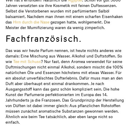
Jahren versetzten sie ihre Kosmetik mit feinen Duftessenzen.
Selbst die Verstorbenen wurden mit parfümiertem Salböl
balsamiert. Nachdem man ihnen mit einem scharfen Eisenhaken
das
Hirn durch die Nase
gezogen hatte, wohlgemerkt. Die
Meister der Mumifizierung waren da wenig zimperlich.
Fachfranzösisch.
Das was wir heute Parfum nennen, ist heute nichts anderes wie
damals: Eine Mischung aus Wasser, Alkohol und Duftstoffen. So
wie
Tee mit Schuss
? Nur fast, denn Aromea verwendet für seine
Duftmischungen nicht einmal Alkohol, sondern mischt die 100%
natürlichen Öle und Essenzen höchstens mit etwas Wasser. Für
ein absolut unverfälschtes Dufterlebnis. Dafür muss man an den
Duft aber überhaupt erst einmal drankommen. Je nach
Ausgangsstoff kann das ganz schön kompliziert sein.
Die hohe
Kunst der Parfumerie
perfektionierten im Europa des 14.
Jahrhunderts ja die Franzosen. Das Grundprinzip der Herstellung
von Düften ist dabei immer gleich: Aus pflanzlichen Rohstoffen
müssen zunächst aromatische Substanzen gewonnen werden.
Ähnlich wie beim Tee tatsächlich, aber eben lange nicht so
einfach.