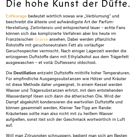
Die hohe Kunst der Düfte.
Enfleurage
bedeutet wörtlich sowas wie „Verblumung“ und
beschreibt die älteste und aufwändigste Art der Parfüm-
Herstellung. Zeitintensiv und entsprechend teuer – echte Fans
können sich das komplizierte Verfahren aber bis heute im
Französischen
Grasse
ansehen. Dabei werden pflanzliche
Rohstoffe mit geruchsneutralem Fett als vorläufiger
Geruchsspeicher vermischt. Nach einiger Lagerzeit werden die
entzogenen Duftstoffe dann mit Ethylalkohol aus dem Trägerfett
ausgewaschen – et voilá: Duftessenz oldschool.
Die
Destillation
entzieht Duftstoffe mithilfe hoher Temperaturen.
Für empfindliche Ausgangssubstanzen wie Hölzer und Kräuter
ist diese Methode daher ungeeignet. In einem Kessel werden
Wasser und Trägersubstanzen erhitzt, mit dem entstehenden
Wasserdampf lösen sich dann die ätherischen Öle. Wird der
Dampf abgekühlt kondensieren die wertvollen Duftstoffe und
können gesammelt werden. Kleiner Tee-Tipp am Rande:
Kräutertees sollte man also nicht mit zu heißem Wasser
aufgießen, sonst löst sich der Geschmack wortwörtlich in Luft
auf.
Will man Zitrusnoten schnuppern, bedient man sich am Besten