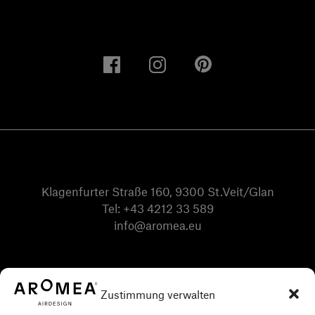
Klagenfurter Straße 160, 9300 St.Veit/Glan
Tel:
+43 4212 33 589
info@aromea.eu
Zustimmung verwalten