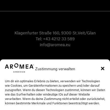
Klagenfurter Straße 160, 9300 St.Veit/Glan
Tel:
+43 4212 33 589
info@aromea.eu
Zustimmung verwalten
Um dir ein optimales Erlebnis zu bieten, verwenden wir Technologien
wie Cookies, um Geräteinformationen zu speichern und/oder darauf
zuzugreifen. Wenn du diesen Technologien zustimmst, können wir Daten
wie das Surfverhalten oder eindeutige IDs auf dieser Website
verarbeiten. Wenn du deine Zustimmung nicht erteilst oder zurückziehst,
können bestimmte Merkmale und Funktionen beeinträchtigt werden.