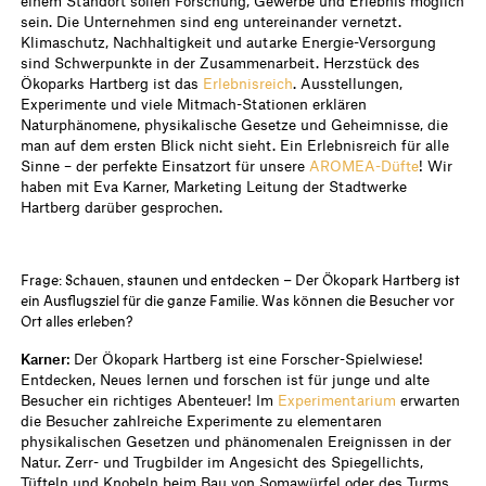
einem Standort sollen Forschung, Gewerbe und Erlebnis möglich
sein. Die Unternehmen sind eng untereinander vernetzt.
Klimaschutz, Nachhaltigkeit und autarke Energie-Versorgung
sind Schwerpunkte in der Zusammenarbeit. Herzstück des
Ökoparks Hartberg ist das
Erlebnisreich
. Ausstellungen,
Experimente und viele Mitmach-Stationen erklären
Naturphänomene, physikalische Gesetze und Geheimnisse, die
man auf dem ersten Blick nicht sieht. Ein Erlebnisreich für alle
Sinne – der perfekte Einsatzort für unsere
AROMEA-Düfte
! Wir
haben mit Eva Karner, Marketing Leitung der Stadtwerke
Hartberg darüber gesprochen.
Frage: Schauen, staunen und entdecken – Der Ökopark Hartberg ist
ein Ausflugsziel für die ganze Familie. Was können die Besucher vor
Ort alles erleben?
Karner
: Der Ökopark Hartberg ist eine Forscher-Spielwiese!
Entdecken, Neues lernen und forschen ist für junge und alte
Besucher ein richtiges Abenteuer! Im
Experimentarium
erwarten
die Besucher zahlreiche Experimente zu elementaren
physikalischen Gesetzen und phänomenalen Ereignissen in der
Natur. Zerr- und Trugbilder im Angesicht des Spiegellichts,
Tüfteln und Knobeln beim Bau von Somawürfel oder des Turms