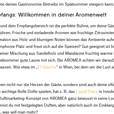
me deines Gastronomie-Betriebs im Spätsommer steigern kann
pfangs: Willkommen in deiner Aromenwelt
, und dein Empfangsbereich ist die perfekte Bühne, um deine Gäs
hren. Frische und einladende Aromen wie fruchtige Zitrusnote
ination aus Holz und blumigen Noten können das Ambiente auf
phonie Platz und freut sich auf die Speisen? Gut geeignet ist h
t einer Mischung aus Sandelholz und Mandarine fruchtig warme
Spätsommer gute Laune mit sich. Bei AROMEA achten wir darauf
assen. Wie etwa im „
El Gaucho
“ in Wien, bei dem wir die Lust
en nicht nur die Herzen der Gäste, sondern sind auch deine olfa
wichtige Rolle Düfte spielen, hat z. B. das
Liquid Diary
in Innsb
 Duftmarketing-Konzept von AROMEA ganz bewusst in seine Loc
nnst du mit festgelegten Düften, aber natürlich auch im Einklang
, was will man mehr?