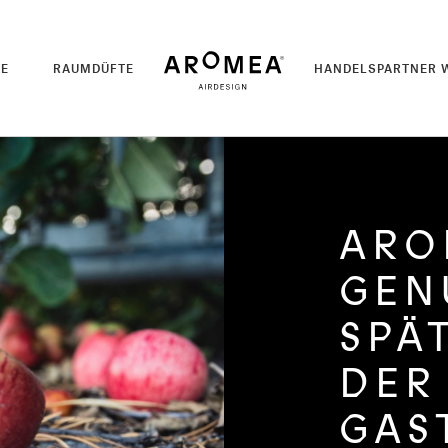
TE
RAUMDÜFTE
HANDELSPARTNER 
ARO
GEN
SPÄ
DER
GAS