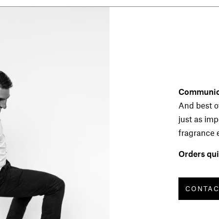
Communica
And best of
just as im
fragrance 
Orders qui
CONTA