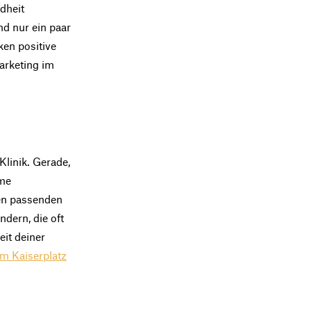
dheit
nd nur ein paar
ken positive
arketing im
Klinik. Gerade,
hme
den passenden
dern, die oft
it deiner
am Kaiserplatz