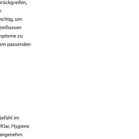
rückgreifen,
m
ichtig, um
einflussen
ymptome zu
dem passenden
Gefühl im
Klar, Hygiene
unangenehm