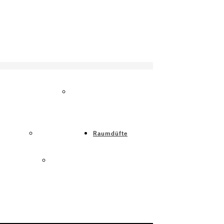
HE
FERENZEN
WARUM
DUFTMARKETING?
ROMEA
AROMEA
Raumdüfte
RO TOWER
MULTI POWER
UMDÜFTE FÜR
RAUMDÜFTE FÜR
OMASÄULEN
NANO GERÄTE