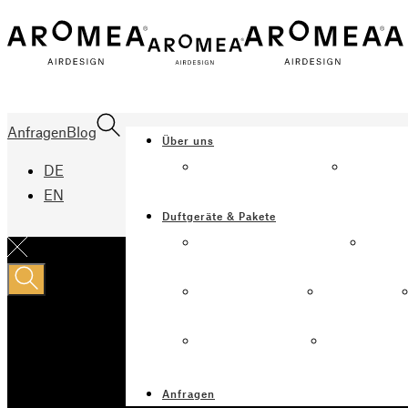
Anfragen
Blog
Über uns
AROMEA
ÜBER A
DE
DUFTMA
EN
Duftgeräte & Pakete
DUFTGERÄTE & PAKETE
AROM
N°. 1
DUFTMARKETING
24/7
PAKETE
MONITORI
AROMATHERAPIE-
RAUMDÜFT
DÜFTE
SCHUTZWI
Anfragen