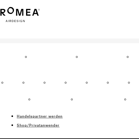
ROMEA
FACES
ANWENDUNGSBEREIC
RE
RKETING
EA
AROMEA
AROMEA
AROMEA
AROMEA
AROMEA
AROMEA
A
N°. 2
AERA
CUBE
FLEX
PRO
POWER
P
RAUMDÜFTE
DUFTMARKETING
INDIVIDUELLE
RA
NG
SPEZIALIST
RAUMDUFTKONZEPTE
AR
E MIT
Handelspartner werden
RKUNG
Shop/Privatanwender