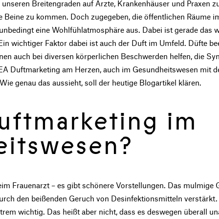
 unseren Breitengraden auf Ärzte, Krankenhäuser und Praxen zu
 die Beine zu kommen. Doch zugegeben, die öffentlichen Räume i
unbedingt eine Wohlfühlatmosphäre aus. Dabei ist gerade das w
Ein wichtiger Faktor dabei ist auch der Duft im Umfeld. Düfte be
nnen auch bei diversen körperlichen Beschwerden helfen, die S
MEA Duftmarketing am Herzen, auch im Gesundheitswesen mit 
ie genau das aussieht, soll der heutige Blogartikel klären.
ftmarketing im
eitswesen?
im Frauenarzt – es gibt schönere Vorstellungen. Das mulmige 
urch den beißenden Geruch von Desinfektionsmitteln verstärkt. 
xtrem wichtig. Das heißt aber nicht, dass es deswegen überall 