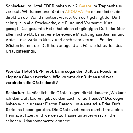
Schlacker:
Im Hotel EDER haben wir 2
Geräte
im Treppenhaus
verbaut. Wir haben uns für den
AROMEA Pro
entschieden, der
direkt an der Wand montiert wurde. Von dort gelangt der Duft
sehr gut in alle Stockwerke, die Flure und Vorräume. Kurz
gesagt: Das gesamte Hotel hat einen eingängigen Duft, der über
allem schwebt. Es ist eine belebende Mischung aus Jasmin und
Apfel – das wirkt exklusiv und doch sehr vertraut. Bei den
Gästen kommt der Duft hervorragend an. Für sie ist es Teil des
Urlaubsfeelings.
Wer das Hotel SEPP liebt, kann sogar den Duft als Reeds im
eigenen Shop erwerben. Wie kommt der Duft an und was
verbinden die Gäste damit?
Schlacker:
Tatsächlich, die Gäste fragen direkt danach: „Wo kann
ich den Duft kaufen, gibt es den auch für zu Hause?“ Deswegen
haben wir in unserer Flacon-Design-Linie eine tolle Eder-Duft-
Serie ins Leben gerufen. Die Gäste verbinden damit ihre alpine
Heimat auf Zeit und werden zu Hause unterbewusst an die
schönen Urlaubsmomente erinnert.