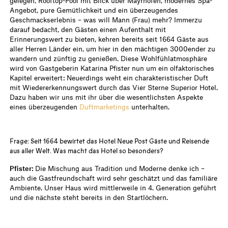
gelegen, Rooftop-Pool mit Blick über Mayrhofen, modernes Spa-
Angebot, pure Gemütlichkeit und ein überzeugendes
Geschmackserlebnis – was will Mann (Frau) mehr? Immerzu
darauf bedacht, den Gästen einen Aufenthalt mit
Erinnerungswert zu bieten, kehren bereits seit 1664 Gäste aus
aller Herren Länder ein, um hier in den mächtigen 3000ender zu
wandern und zünftig zu genießen. Diese Wohlfühlatmosphäre
wird von Gastgeberin Katarina Pfister nun um ein olfaktorisches
Kapitel erweitert: Neuerdings weht ein charakteristischer Duft
mit Wiedererkennungswert durch das Vier Sterne Superior Hotel.
Dazu haben wir uns mit ihr über die wesentlichsten Aspekte
eines überzeugenden
Duftmarketings
unterhalten.
Frage: Seit 1664 bewirtet das Hotel Neue Post Gäste und Reisende
aus aller Welt. Was macht das Hotel so besonders?
Pfister:
Die Mischung aus Tradition und Moderne denke ich –
auch die Gastfreundschaft wird sehr geschätzt und das familiäre
Ambiente. Unser Haus wird mittlerweile in 4. Generation geführt
und die nächste steht bereits in den Startlöchern.