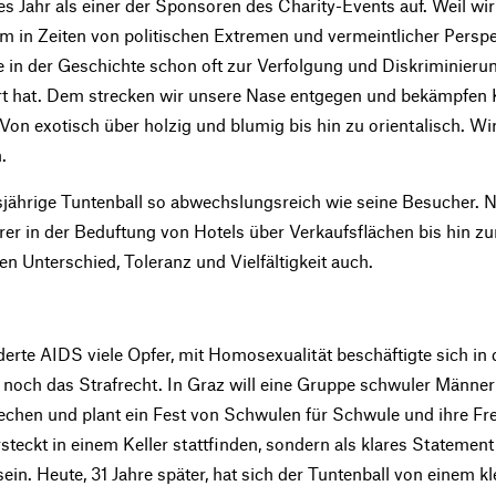
s Jahr als einer der Sponsoren des Charity-Events auf. Weil wi
em in Zeiten von politischen Extremen und vermeintlicher Perspe
e in der Geschichte schon oft zur Verfolgung und Diskriminier
 hat. Dem strecken wir unsere Nase entgegen und bekämpfen Kl
 Von exotisch über holzig und blumig bis hin zu orientalisch. Wir 
.
jährige Tuntenball so abwechslungsreich wie seine Besucher. N
er in der Beduftung von Hotels über Verkaufsflächen bis hin z
n Unterschied, Toleranz und Vielfältigkeit auch.
erte AIDS viele Opfer, mit Homosexualität beschäftigte sich in 
noch das Strafrecht. In Graz will eine Gruppe schwuler Männer 
chen und plant ein Fest von Schwulen für Schwule und ihre Fre
ersteckt in einem Keller stattfinden, sondern als klares Statemen
in. Heute, 31 Jahre später, hat sich der Tuntenball von einem kl