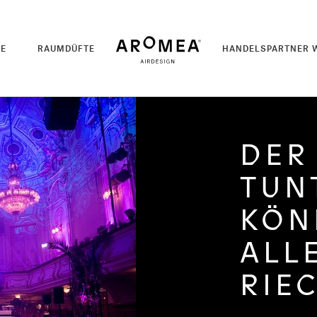
TE
RAUMDÜFTE
HANDELSPARTNER 
DER
TUN
KÖN
ALL
RIE