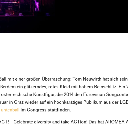
Ball mit einer großen Überraschung: Tom Neuwirth hat sich sei
ußerdem ein glitzerndes, rotes Kleid mit hohem Beinschlitz. Ei
 österreichische Kunstfigur, die 2014 den Eurovision Songcont
bruar in Graz wieder auf ein hochkarätiges Publikum aus der 
Tuntenball
im Congress stattfinden.
ACT! – Celebrate diversity and take ACTion! Das hat AROMEA A