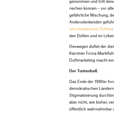
genommen und tritt diese
riechen können – vor all
gefährliche Mischung, di
Andersdenkenden geführt
verschiedensten Düften
:
den Düften und im Leben
Deswegen duftet der dies
Kärntner Firma Marktführ
Duftmarketing macht eine
Der Tuntenball.
Das Ende der 1980er ford
demokratischen Ländern 
Stigmatisierung durchbre
aber nicht, wie bisher, v
öffentlich wahrnehmbar se