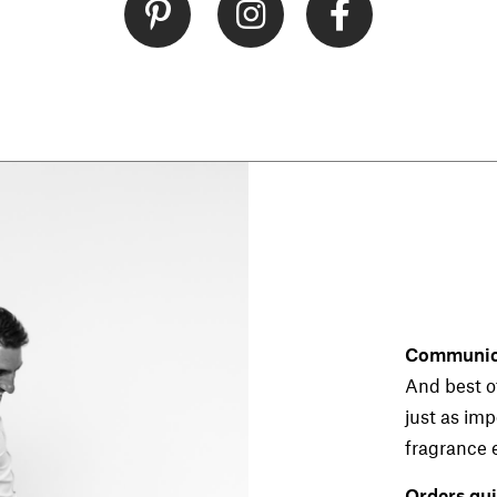
Communica
And best of
just as im
fragrance 
Orders qui