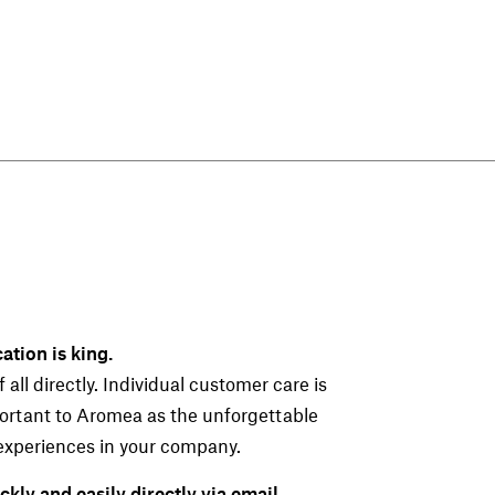
tion is king.
 all directly. Individual customer care is
portant to Aromea as the unforgettable
experiences in your company.
ckly and easily directly via email