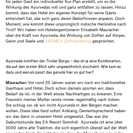
für jeden Gast ein individueller Kur-Plan erstellt, um so die
Wirkung des Ayurvedas voll und ganz entfalten zu lassen. Hinzu
kommt, dass das Hotel ein eigenes Konzept für seine Gäste
entwickelt hat, das sich ganz deren Bedürfnissen anpasst. Doch
Moment, wie kommt diese ursprünglich indische Heilslehre nach
Tirol? Wir haben mit Hoteleigentümerin Elisabeth Mauracher
über die Kraft von Ayurveda, die Wirkung von Düften auf Körper,
Geist und Seele und
AROMEA Duftmarketing
gesprochen.
Ayurveda inmitten der Tiroler Berge – das ist ja eine Kombination,
die auf den ersten Blick sehr ungewöhnlich erscheint. Wie kam es
dazu und warum passt das gerade hier so gut her?
Mauracher:
Vor rund 20 Jahren waren wir noch ein traditionelles
Gasthaus und Hotel. Doch schon damals spürten wir, dass
Bedarf da ist, in der Welt etwas Nachhaltiges zu kreieren. Eine
Freundin meiner Mutter reiste immer regelmäßig nach Indien.
Sie schlug vor, ob wir nicht Ayurveda in den Bergen machen
wollen. Diese Idee fand sofort Anklang. Dementsprechend haben
wir das dann in unserem Hotel umgesetzt. Das war die
Geburtsstunde des EA Resort Sonnhof. Ayurveda ist eine über
5000 Jahre alte Tradition, die sich eigentlich überall auf der Welt