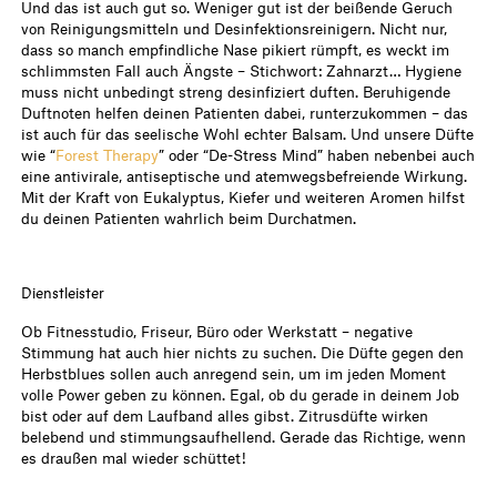
Und das ist auch gut so. Weniger gut ist der beißende Geruch
von Reinigungsmitteln und Desinfektionsreinigern. Nicht nur,
dass so manch empfindliche Nase pikiert rümpft, es weckt im
schlimmsten Fall auch Ängste – Stichwort: Zahnarzt… Hygiene
muss nicht unbedingt streng desinfiziert duften. Beruhigende
Duftnoten helfen deinen Patienten dabei, runterzukommen – das
ist auch für das seelische Wohl echter Balsam. Und unsere Düfte
wie “
Forest Therapy
” oder “De-Stress Mind” haben nebenbei auch
eine antivirale, antiseptische und atemwegsbefreiende Wirkung.
Mit der Kraft von Eukalyptus, Kiefer und weiteren Aromen hilfst
du deinen Patienten wahrlich beim Durchatmen.
Dienstleister
Ob Fitnesstudio, Friseur, Büro oder Werkstatt – negative
Stimmung hat auch hier nichts zu suchen. Die Düfte gegen den
Herbstblues sollen auch anregend sein, um im jeden Moment
volle Power geben zu können. Egal, ob du gerade in deinem Job
bist oder auf dem Laufband alles gibst. Zitrusdüfte wirken
belebend und stimmungsaufhellend. Gerade das Richtige, wenn
es draußen mal wieder schüttet!