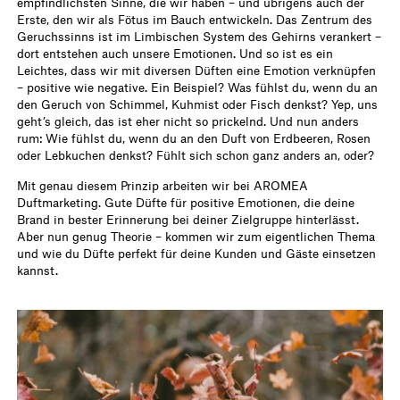
empfindlichsten Sinne, die wir haben – und übrigens auch der
Erste, den wir als Fötus im Bauch entwickeln. Das Zentrum des
Geruchssinns ist im Limbischen System des Gehirns verankert –
dort entstehen auch unsere Emotionen. Und so ist es ein
Leichtes, dass wir mit diversen Düften eine Emotion verknüpfen
– positive wie negative. Ein Beispiel? Was fühlst du, wenn du an
den Geruch von Schimmel, Kuhmist oder Fisch denkst? Yep, uns
geht’s gleich, das ist eher nicht so prickelnd. Und nun anders
rum: Wie fühlst du, wenn du an den Duft von Erdbeeren, Rosen
oder Lebkuchen denkst? Fühlt sich schon ganz anders an, oder?
Mit genau diesem Prinzip arbeiten wir bei AROMEA
Duftmarketing. Gute Düfte für positive Emotionen, die deine
Brand in bester Erinnerung bei deiner Zielgruppe hinterlässt.
Aber nun genug Theorie – kommen wir zum eigentlichen Thema
und wie du Düfte perfekt für deine Kunden und Gäste einsetzen
kannst.