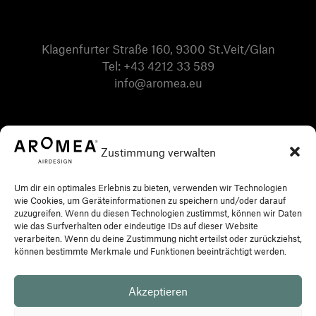
Klagenfurter Straße 160, 9300 St.Veit/Glan
Tel:
+43 4212 33 589
info@aromea.eu
Zustimmung verwalten
Um dir ein optimales Erlebnis zu bieten, verwenden wir Technologien
wie Cookies, um Geräteinformationen zu speichern und/oder darauf
zuzugreifen. Wenn du diesen Technologien zustimmst, können wir Daten
wie das Surfverhalten oder eindeutige IDs auf dieser Website
verarbeiten. Wenn du deine Zustimmung nicht erteilst oder zurückziehst,
können bestimmte Merkmale und Funktionen beeinträchtigt werden.
Akzeptieren
Privacy policy
Imprint
Conditions