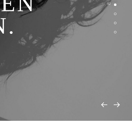
KEN
02
.