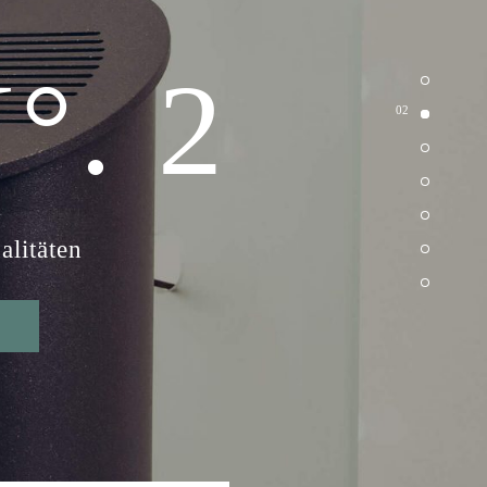
. 2
02
litäten