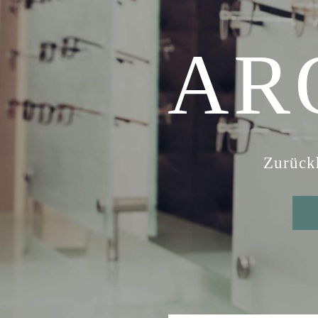
AR
Zurückh