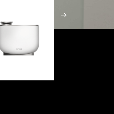
mea Aera
Aromea Cube
erfahren
Mehr erfahren