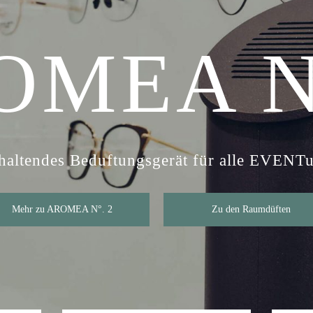
OMEA N°
altendes Beduftungsgerät für alle EVENTua
Mehr zu AROMEA N°. 2
Zu den Raumdüften