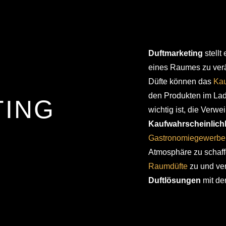
Duftmarketing
stellt
eines Raumes zu verä
Düfte können das
Kau
den Produkten im La
TING
wichtig ist, die Verwe
Kaufwahrscheinlich
Gastronomiegewerbe
Atmosphäre zu schaff
Raumdüfte
zu und ve
Duftl
ösungen
mit de